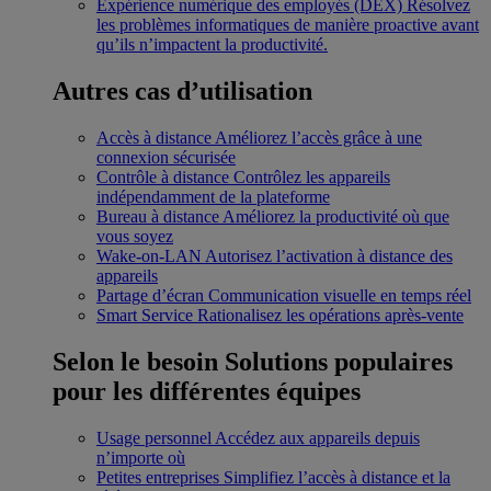
Expérience numérique des employés (DEX)
Résolvez
les problèmes informatiques de manière proactive avant
qu’ils n’impactent la productivité.
Autres cas d’utilisation
Accès à distance
Améliorez l’accès grâce à une
connexion sécurisée
Contrôle à distance
Contrôlez les appareils
indépendamment de la plateforme
Bureau à distance
Améliorez la productivité où que
vous soyez
Wake-on-LAN
Autorisez l’activation à distance des
appareils
Partage d’écran
Communication visuelle en temps réel
Smart Service
Rationalisez les opérations après-vente
Selon le besoin
Solutions populaires
pour les différentes équipes
Usage personnel
Accédez aux appareils depuis
n’importe où
Petites entreprises
Simplifiez l’accès à distance et la