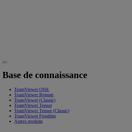
Base de connaissance
TeamViewer ONE
TeamViewer Remote
TeamViewer (Classic)
TeamViewer Tensor
TeamViewer Tensor (Classic)
TeamViewer Frontline
Autres produits