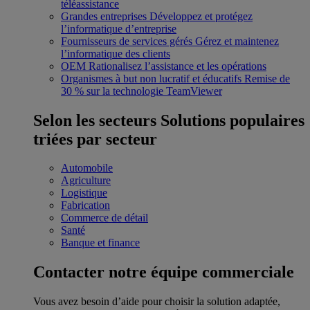
téléassistance
Grandes entreprises
Développez et protégez
l’informatique d’entreprise
Fournisseurs de services gérés
Gérez et maintenez
l’informatique des clients
OEM
Rationalisez l’assistance et les opérations
Organismes à but non lucratif et éducatifs
Remise de
30 % sur la technologie TeamViewer
Selon les secteurs
Solutions populaires
triées par secteur
Automobile
Agriculture
Logistique
Fabrication
Commerce de détail
Santé
Banque et finance
Contacter notre équipe commerciale
Vous avez besoin d’aide pour choisir la solution adaptée,