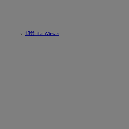
卸载 TeamViewer