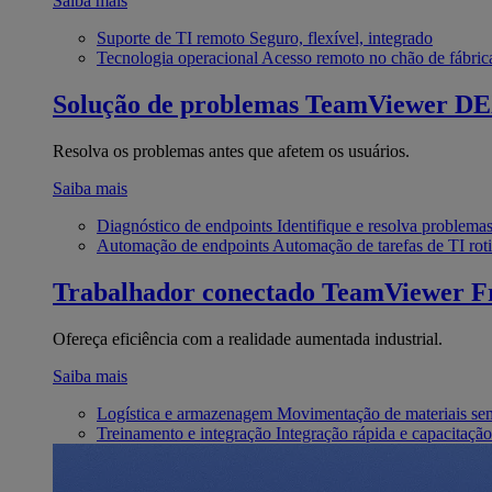
Saiba mais
Suporte de TI remoto
Seguro, flexível, integrado
Tecnologia operacional
Acesso remoto no chão de fábric
Solução de problemas
TeamViewer D
Resolva os problemas antes que afetem os usuários.
Saiba mais
Diagnóstico de endpoints
Identifique e resolva problema
Automação de endpoints
Automação de tarefas de TI roti
Trabalhador conectado
TeamViewer Fr
Ofereça eficiência com a realidade aumentada industrial.
Saiba mais
Logística e armazenagem
Movimentação de materiais se
Treinamento e integração
Integração rápida e capacitação