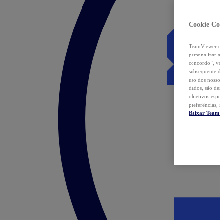
Cookie Co
TeamViewer e 
personalizar 
concordo”, vo
subsequente d
uso dos nosso
dados, são de
objetivos esp
preferências,
Baixar Team