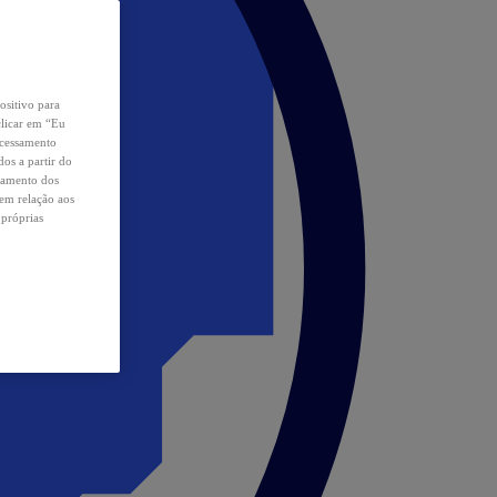
ositivo para
clicar em “Eu
ocessamento
os a partir do
samento dos
 em relação aos
 próprias