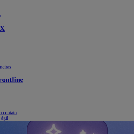
a
EX
s
neiras
ontline
m contato
 ágil