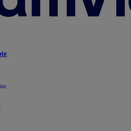
te
guro
r