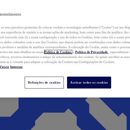
nsentimento
os seus parceiros gostariam de colocar cookies e tecnologias semelhantes (“Cookie”) no seu disp
a sua experiência de usuário e as nossas ações de marketing, bem como para fins de analítica. Ao 
cê concorda com (i) a nossa configuração e uso de todos os Cookies, bem como (ii) o nosso pr
os dados coletados com o uso dos Cookies, que depois podem ser combinados com dados coletad
s produtos e medidas de analítica correspondentes. A colocação do Cookie, assim como o proces
scritos em mais detalhes na nossa
Política de Cookies
e
Política de Privacidade
, especialmente
ecíficos, terceiros destinatários e tempo de armazenamento dos cookies. Se quiser escolher as suas
 sinta-se à vontade para adaptar a colocação de Cookies nas Configurações de Cookies.
Viewer
Impresso
Definições de cookies
Aceitar todos os cookies