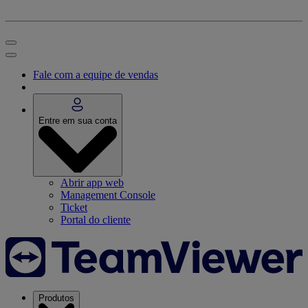
Fale com a equipe de vendas
Entre em sua conta
Abrir app web
Management Console
Ticket
Portal do cliente
Produtos