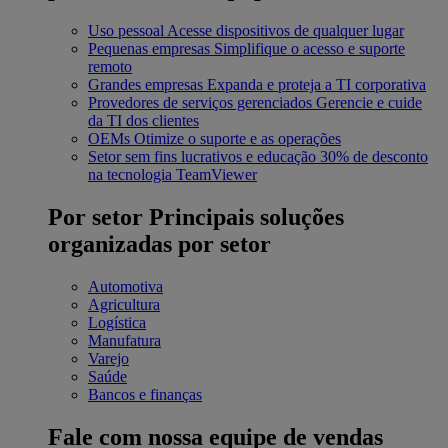
Uso pessoal
Acesse dispositivos de qualquer lugar
Pequenas empresas
Simplifique o acesso e suporte
remoto
Grandes empresas
Expanda e proteja a TI corporativa
Provedores de serviços gerenciados
Gerencie e cuide
da TI dos clientes
OEMs
Otimize o suporte e as operações
Setor sem fins lucrativos e educação
30% de desconto
na tecnologia TeamViewer
Por setor
Principais soluções
organizadas por setor
Automotiva
Agricultura
Logística
Manufatura
Varejo
Saúde
Bancos e finanças
Fale com nossa equipe de vendas