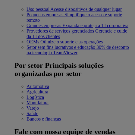
Uso pessoal
Acesse dispositivos de qualquer lugar
Pequenas empresas
Simplifique o acesso e suporte
remoto
Grandes empresas
Expanda e proteja a TI corporativa
Provedores de serviços gerenciados
Gerencie e cuide
da TI dos clientes
OEMs
Otimize o suporte e as operações
Setor sem fins lucrativos e educação
30% de desconto
na tecnologia TeamViewer
Por setor
Principais soluções
organizadas por setor
Automotiva
Agricultura
Logística
Manufatura
Varejo
Saúde
Bancos e finanças
Fale com nossa equipe de vendas