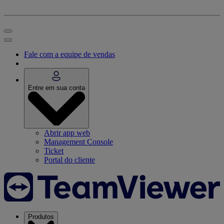
Fale com a equipe de vendas
Entre em sua conta
Abrir app web
Management Console
Ticket
Portal do cliente
Produtos