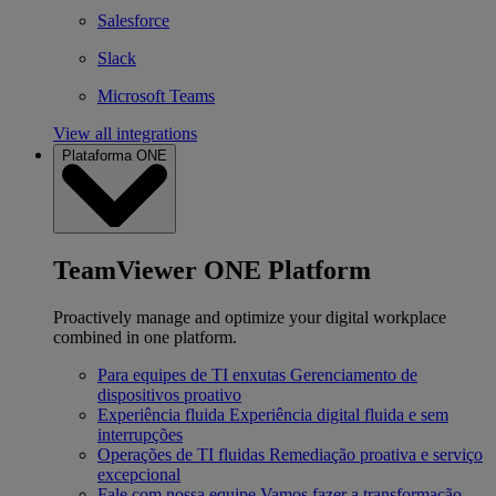
Salesforce
Slack
Microsoft Teams
View all integrations
Plataforma ONE
TeamViewer ONE Platform
Proactively manage and optimize your digital workplace
combined in one platform.
Para equipes de TI enxutas
Gerenciamento de
dispositivos proativo
Experiência fluida
Experiência digital fluida e sem
interrupções
Operações de TI fluidas
Remediação proativa e serviço
excepcional
Fale com nossa equipe
Vamos fazer a transformação