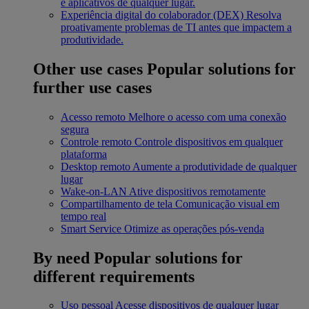
e aplicativos de qualquer lugar.
Experiência digital do colaborador (DEX)
Resolva
proativamente problemas de TI antes que impactem a
produtividade.
Other use cases
Popular solutions for
further use cases
Acesso remoto
Melhore o acesso com uma conexão
segura
Controle remoto
Controle dispositivos em qualquer
plataforma
Desktop remoto
Aumente a produtividade de qualquer
lugar
Wake-on-LAN
Ative dispositivos remotamente
Compartilhamento de tela
Comunicação visual em
tempo real
Smart Service
Otimize as operações pós-venda
By need
Popular solutions for
different requirements
Uso pessoal
Acesse dispositivos de qualquer lugar