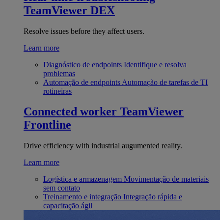
TeamViewer DEX
Resolve issues before they affect users.
Learn more
Diagnóstico de endpoints
Identifique e resolva
problemas
Automação de endpoints
Automação de tarefas de TI
rotineiras
Connected worker
TeamViewer
Frontline
Drive efficiency with industrial augumented reality.
Learn more
Logística e armazenagem
Movimentação de materiais
sem contato
Treinamento e integração
Integração rápida e
capacitação ágil