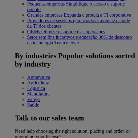
Pequenas empresas
Simplifique o acesso e suporte
remoto
Grandes empresas
Expanda e proteja a TI corporativa
Provedores de serviços gerenciados
Gerencie e cuide
da TI dos clientes
OEMs
Otimize o suporte e as operações
Setor sem fins lucrativos e educação
30% de desconto
na tecnologia TeamViewer
By industries
Popular solutions sorted
by industry
Automotiva
Agricultura
Logística
Manufatura
Varejo
Saúde
Talk to our sales team
Need help choosing the right solution, placing and order, or
upgrading your license?