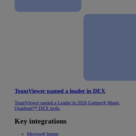
TeamViewer named a leader in DEX
TeamViewer named a Leader in 2026 Gartner® Magic
Quadrant™ DEX tools.
Key integrations
Microsoft Intune