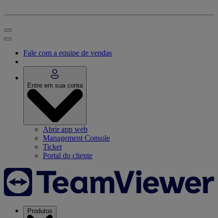
Fale com a equipe de vendas
Entre em sua conta
Abrir app web
Management Console
Ticket
Portal do cliente
Produtos