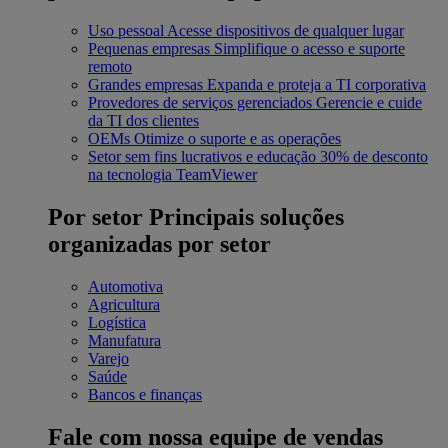
Uso pessoal
Acesse dispositivos de qualquer lugar
Pequenas empresas
Simplifique o acesso e suporte
remoto
Grandes empresas
Expanda e proteja a TI corporativa
Provedores de serviços gerenciados
Gerencie e cuide
da TI dos clientes
OEMs
Otimize o suporte e as operações
Setor sem fins lucrativos e educação
30% de desconto
na tecnologia TeamViewer
Por setor
Principais soluções
organizadas por setor
Automotiva
Agricultura
Logística
Manufatura
Varejo
Saúde
Bancos e finanças
Fale com nossa equipe de vendas