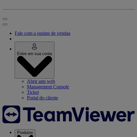
Fale com a equipe de vendas
Entre em sua conta
Abrir app web
Management Console
Ticket
Portal do cliente
Produtos