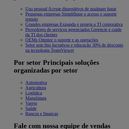
Uso pessoal
Acesse dispositivos de qualquer lugar
Pequenas empresas
Simplifique o acesso e suporte
remoto
Grandes empresas
Expanda e proteja a TI corporativa
Provedores de serviços gerenciados
Gerencie e cuide
da TI dos clientes
OEMs
Otimize o suporte e as operações
Setor sem fins lucrativos e educação
30% de desconto
na tecnologia TeamViewer
Por setor
Principais soluções
organizadas por setor
Automotiva
Agricultura
Logística
Manufatura
Varejo
Saúde
Bancos e finanças
Fale com nossa equipe de vendas