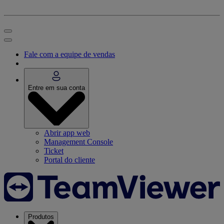
Fale com a equipe de vendas
Entre em sua conta
Abrir app web
Management Console
Ticket
Portal do cliente
Produtos