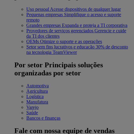
Uso pessoal
Acesse dispositivos de qualquer lugar
Pequenas empresas
Simplifique o acesso e suporte
remoto
Grandes empresas
Expanda e proteja a TI corporativa
Provedores de serviços gerenciados
Gerencie e cuide
da TI dos clientes
OEMs
Otimize o suporte e as operações
Setor sem fins lucrativos e educação
30% de desconto
na tecnologia TeamViewer
Por setor
Principais soluções
organizadas por setor
Automotiva
Agricultura
Logística
Manufatura
Varejo
Saúde
Bancos e finanças
Fale com nossa equipe de vendas