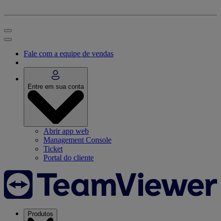
Fale com a equipe de vendas
Entre em sua conta
Abrir app web
Management Console
Ticket
Portal do cliente
Produtos