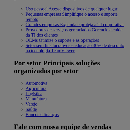
Uso pessoal
Acesse dispositivos de qualquer lugar
Pequenas empresas
Simplifique o acesso e suporte
remoto
Grandes empresas
Expanda e proteja a TI corporativa
Provedores de serviços gerenciados
Gerencie e cuide
da TI dos clientes
OEMs
Otimize o suporte e as operações
Setor sem fins lucrativos e educação
30% de desconto
na tecnologia TeamViewer
Por setor
Principais soluções
organizadas por setor
Automotiva
Agricultura
Logística
Manufatura
Varejo
Saúde
Bancos e finanças
Fale com nossa equipe de vendas