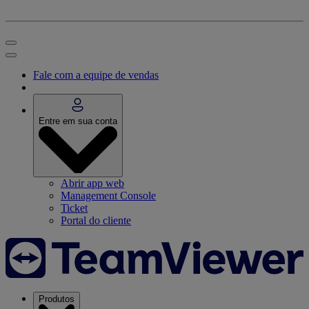
Fale com a equipe de vendas
Entre em sua conta
Abrir app web
Management Console
Ticket
Portal do cliente
Produtos