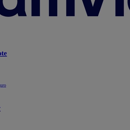
te
guro
r