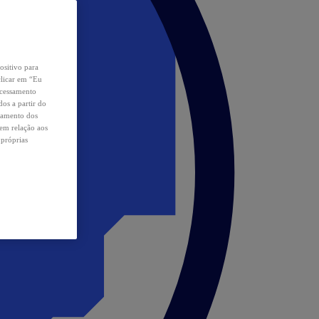
ositivo para
clicar em “Eu
ocessamento
os a partir do
samento dos
 em relação aos
 próprias