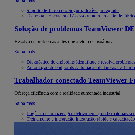
Saiba mais
Suporte de TI remoto
Seguro, flexível, integrado
Tecnologia operacional
Acesso remoto no chão de fábric
Solução de problemas
TeamViewer D
Resolva os problemas antes que afetem os usuários.
Saiba mais
Diagnóstico de endpoints
Identifique e resolva problema
Automação de endpoints
Automação de tarefas de TI roti
Trabalhador conectado
TeamViewer Fr
Ofereça eficiência com a realidade aumentada industrial.
Saiba mais
Logística e armazenagem
Movimentação de materiais se
Treinamento e integração
Integração rápida e capacitação