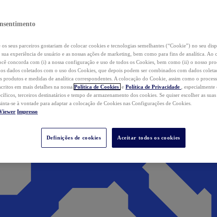
nsentimento
os seus parceiros gostariam de colocar cookies e tecnologias semelhantes (“Cookie”) no seu disp
a sua experiência de usuário e as nossas ações de marketing, bem como para fins de analítica. Ao 
cê concorda com (i) a nossa configuração e uso de todos os Cookies, bem como (ii) o nosso pr
os dados coletados com o uso dos Cookies, que depois podem ser combinados com dados coletad
s produtos e medidas de analítica correspondentes. A colocação do Cookie, assim como o proces
scritos em mais detalhes na nossa
Política de Cookies
e
Política de Privacidade
, especialmente
ecíficos, terceiros destinatários e tempo de armazenamento dos cookies. Se quiser escolher as suas
 sinta-se à vontade para adaptar a colocação de Cookies nas Configurações de Cookies.
Viewer
Impresso
Definições de cookies
Aceitar todos os cookies