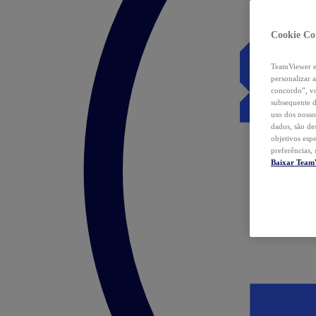
Cookie Co
TeamViewer e 
personalizar 
concordo”, vo
subsequente d
uso dos nosso
dados, são de
objetivos esp
preferências,
Baixar Team