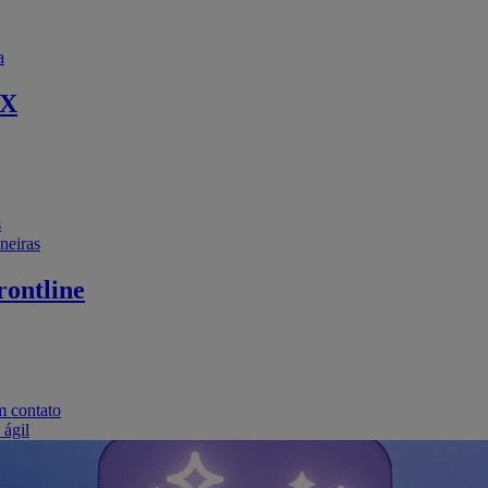
a
EX
s
neiras
ontline
m contato
 ágil