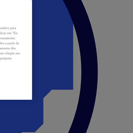
ositivo para
clicar em “Eu
ocessamento
os a partir do
samento dos
 em relação aos
 próprias