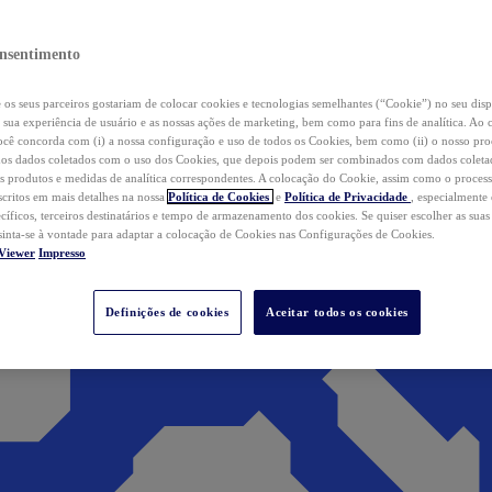
nsentimento
os seus parceiros gostariam de colocar cookies e tecnologias semelhantes (“Cookie”) no seu disp
a sua experiência de usuário e as nossas ações de marketing, bem como para fins de analítica. Ao 
cê concorda com (i) a nossa configuração e uso de todos os Cookies, bem como (ii) o nosso pr
os dados coletados com o uso dos Cookies, que depois podem ser combinados com dados coletad
s produtos e medidas de analítica correspondentes. A colocação do Cookie, assim como o proces
scritos em mais detalhes na nossa
Política de Cookies
e
Política de Privacidade
, especialmente
ecíficos, terceiros destinatários e tempo de armazenamento dos cookies. Se quiser escolher as suas
 sinta-se à vontade para adaptar a colocação de Cookies nas Configurações de Cookies.
Viewer
Impresso
Definições de cookies
Aceitar todos os cookies