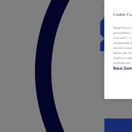
Cookie Co
TeamViewer e 
personalizar 
concordo”, vo
subsequente d
uso dos nosso
dados, são de
objetivos esp
preferências,
Baixar Team