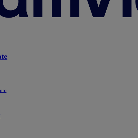
te
guro
r