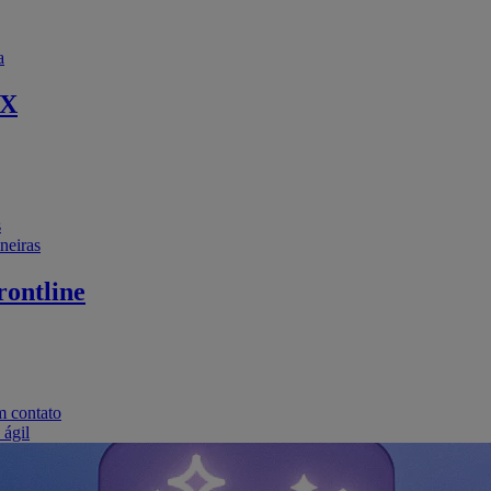
a
EX
s
neiras
ontline
m contato
 ágil