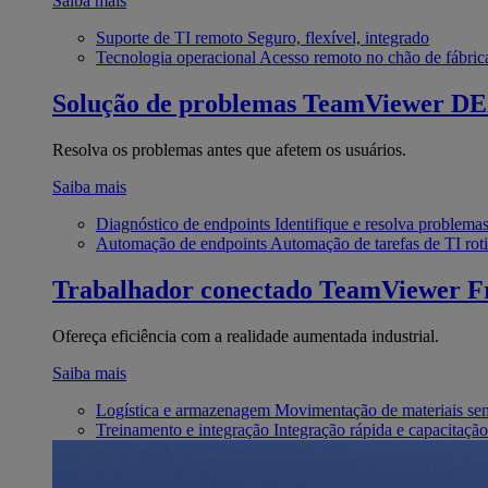
Saiba mais
Suporte de TI remoto
Seguro, flexível, integrado
Tecnologia operacional
Acesso remoto no chão de fábric
Solução de problemas
TeamViewer D
Resolva os problemas antes que afetem os usuários.
Saiba mais
Diagnóstico de endpoints
Identifique e resolva problema
Automação de endpoints
Automação de tarefas de TI roti
Trabalhador conectado
TeamViewer Fr
Ofereça eficiência com a realidade aumentada industrial.
Saiba mais
Logística e armazenagem
Movimentação de materiais se
Treinamento e integração
Integração rápida e capacitação