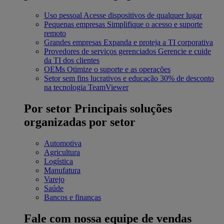
Uso pessoal
Acesse dispositivos de qualquer lugar
Pequenas empresas
Simplifique o acesso e suporte
remoto
Grandes empresas
Expanda e proteja a TI corporativa
Provedores de serviços gerenciados
Gerencie e cuide
da TI dos clientes
OEMs
Otimize o suporte e as operações
Setor sem fins lucrativos e educação
30% de desconto
na tecnologia TeamViewer
Por setor
Principais soluções
organizadas por setor
Automotiva
Agricultura
Logística
Manufatura
Varejo
Saúde
Bancos e finanças
Fale com nossa equipe de vendas