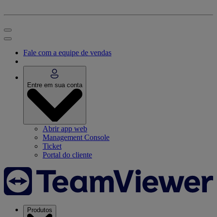
Fale com a equipe de vendas
Entre em sua conta
Abrir app web
Management Console
Ticket
Portal do cliente
Produtos