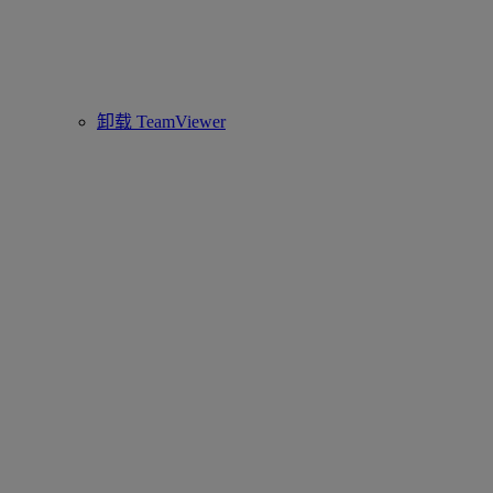
卸载 TeamViewer