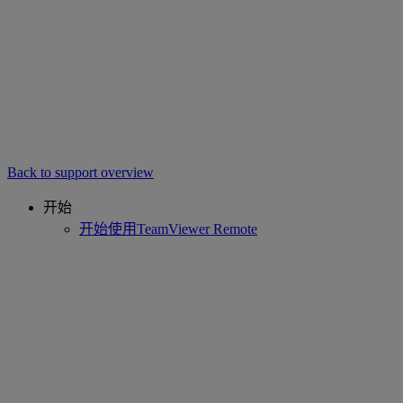
Back to support overview
开始
开始使用TeamViewer Remote