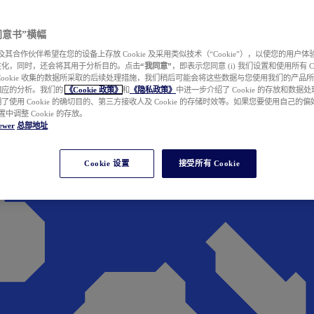
e 同意书”横幅
wer 及其合作伙伴希望在您的设备上存放 Cookie 及采用类似技术（“Cookie”），以使您的用
性化，同时，还会将其用于分析目的。点击
“我同意”
，即表示您同意 (i) 我们设置和使用所有 Cook
Cookie 收集的数据所采取的后续处理措施，我们稍后可能会将这些数据与您使用我们的产品
相应的分析。我们的
《Cookie 政策》
和
《隐私政策》
中进一步介绍了 Cookie 的存放和数据
了使用 Cookie 的确切目的、第三方接收人及 Cookie 的存储时效等。如果您要使用自己的
 设置中调整 Cookie 的存放。
ewer
总部地址
Cookie 设置
接受所有 Cookie