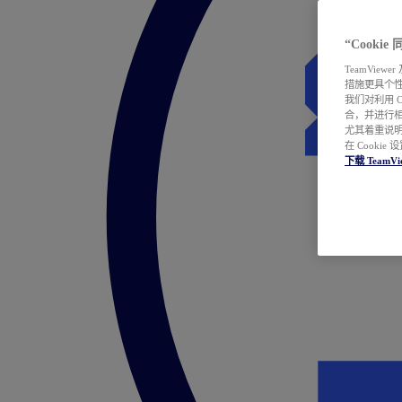
“Cooki
TeamVie
措施更具个
我们对利用 
合，并进行
尤其着重说明
在 Cookie
下载 TeamVi