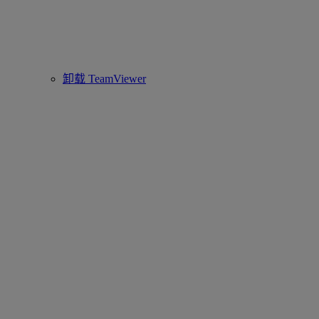
卸载 TeamViewer