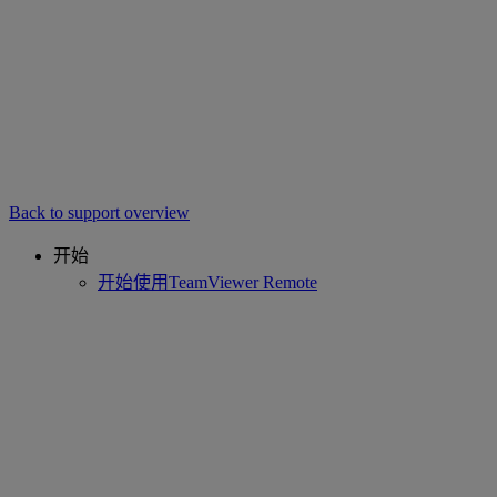
Back to support overview
开始
开始使用TeamViewer Remote