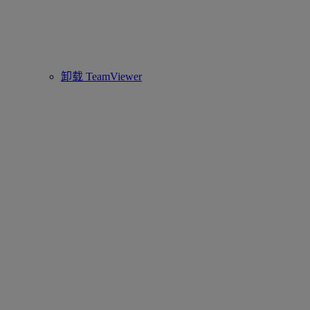
卸载 TeamViewer