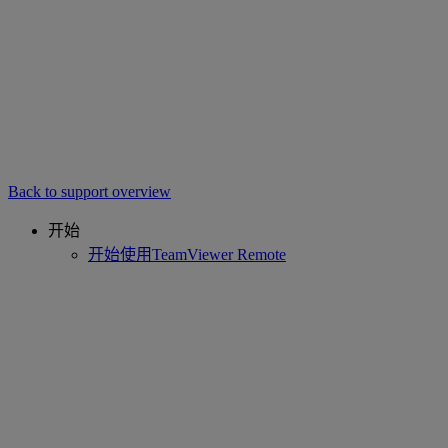
Back to support overview
开始
开始使用TeamViewer Remote