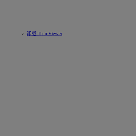
卸载 TeamViewer