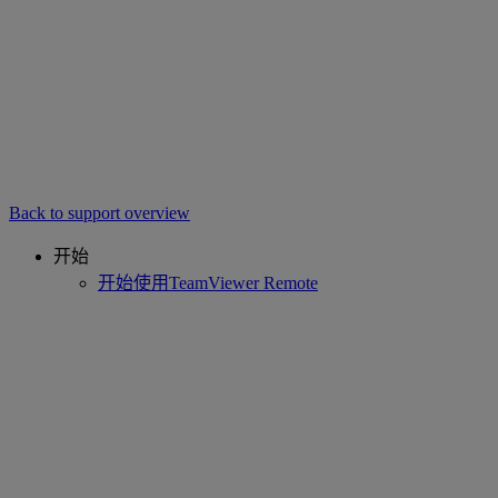
Back to support overview
开始
开始使用TeamViewer Remote