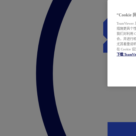
“Cooki
TeamVie
措施更具个
我们对利用 
合，并进行
尤其着重说明
在 Cookie
下载 TeamVi