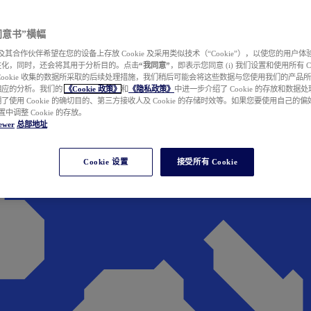
e 同意书”横幅
wer 及其合作伙伴希望在您的设备上存放 Cookie 及采用类似技术（“Cookie”），以使您的用
性化，同时，还会将其用于分析目的。点击
“我同意”
，即表示您同意 (i) 我们设置和使用所有 Cook
Cookie 收集的数据所采取的后续处理措施，我们稍后可能会将这些数据与您使用我们的产品
相应的分析。我们的
《Cookie 政策》
和
《隐私政策》
中进一步介绍了 Cookie 的存放和数据
了使用 Cookie 的确切目的、第三方接收人及 Cookie 的存储时效等。如果您要使用自己的
 设置中调整 Cookie 的存放。
ewer
总部地址
Cookie 设置
接受所有 Cookie