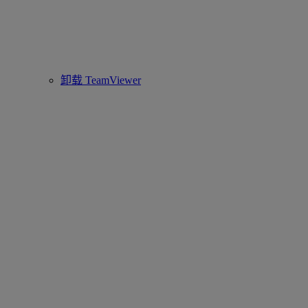
卸载 TeamViewer