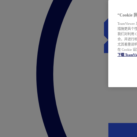
“Cooki
TeamVie
措施更具个
我们对利用 
合，并进行
尤其着重说明
在 Cookie
下载 TeamVi