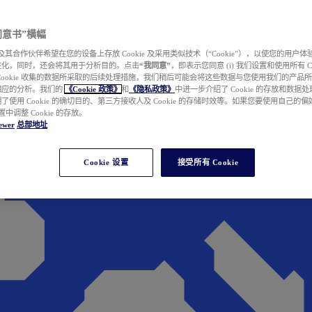
e 同意书”横幅
wer 及其合作伙伴希望在您的设备上存放 Cookie 及采用类似技术（“Cookie”），以使您的用
性化，同时，还会将其用于分析目的。点击
“我同意”
，即表示您同意 (i) 我们设置和使用所有 Cook
Cookie 收集的数据所采取的后续处理措施，我们稍后可能会将这些数据与您使用我们的产品
相应的分析。我们的
《Cookie 政策》
和
《隐私政策》
中进一步介绍了 Cookie 的存放和数据
了使用 Cookie 的确切目的、第三方接收人及 Cookie 的存储时效等。如果您要使用自己的
 设置中调整 Cookie 的存放。
ewer
总部地址
Cookie 设置
接受所有 Cookie