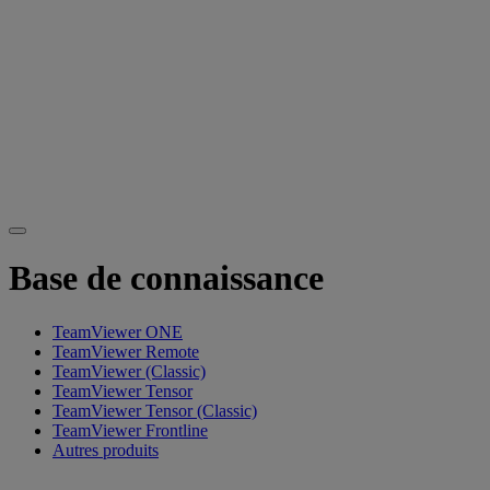
Base de connaissance
TeamViewer ONE
TeamViewer Remote
TeamViewer (Classic)
TeamViewer Tensor
TeamViewer Tensor (Classic)
TeamViewer Frontline
Autres produits