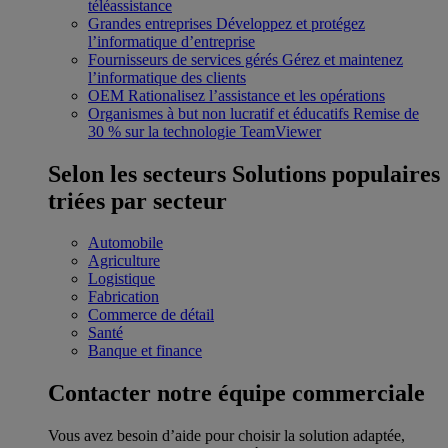
téléassistance
Grandes entreprises
Développez et protégez
l’informatique d’entreprise
Fournisseurs de services gérés
Gérez et maintenez
l’informatique des clients
OEM
Rationalisez l’assistance et les opérations
Organismes à but non lucratif et éducatifs
Remise de
30 % sur la technologie TeamViewer
Selon les secteurs
Solutions populaires
triées par secteur
Automobile
Agriculture
Logistique
Fabrication
Commerce de détail
Santé
Banque et finance
Contacter notre équipe commerciale
Vous avez besoin d’aide pour choisir la solution adaptée,