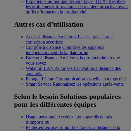
Expérience numérique des employés (DEX)
Résolvez
les problèmes informatiques de manière proactive avant
qu’ils n’impactent la productivité.
Autres cas d’utilisation
Accès à distance
Améliorez l’accès grâce à une
connexion sécurisée
Contrôle à distance
Contrôlez les appareils
indépendamment de la plateforme
Bureau à distance
Améliorez la productivité où que
vous soyez
Wake-on-LAN
Autorisez l’activation à distance des
appareils
Partage d’écran
Communication visuelle en temps réel
Smart Service
Rationalisez les opérations après-vente
Selon le besoin
Solutions populaires
pour les différentes équipes
Usage personnel
Accédez aux appareils depuis
n’importe où
Petites entreprises
Simplifiez l’accès à distance et la