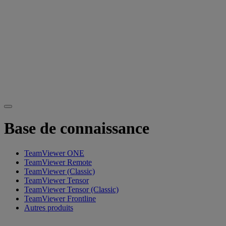
Base de connaissance
TeamViewer ONE
TeamViewer Remote
TeamViewer (Classic)
TeamViewer Tensor
TeamViewer Tensor (Classic)
TeamViewer Frontline
Autres produits