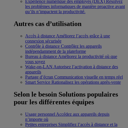
Expérience numérique des employés (DEX)
Résolvez
les problèmes informatiques de manière proactive avant
qu’ils n’impactent la productivité.
Autres cas d’utilisation
Accès à distance
Améliorez l’accès grâce à une
connexion sécurisée
Contrôle à distance
Contrôlez les appareils
indépendamment de la plateforme
Bureau à distance
Améliorez la productivité où que
vous soyez
Wake-on-LAN
Autorisez l’activation à distance des
appareils
Partage d’écran
Communication visuelle en temps réel
Smart Service
Rationalisez les opérations après-vente
Selon le besoin
Solutions populaires
pour les différentes équipes
Usage personnel
Accédez aux appareils depuis
n’importe où
Petites entreprises
Simplifiez l’accès à distance et la