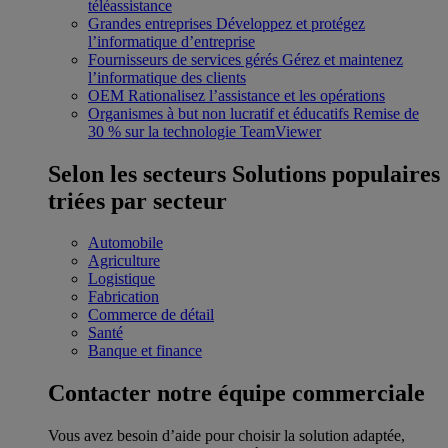
téléassistance
Grandes entreprises
Développez et protégez
l’informatique d’entreprise
Fournisseurs de services gérés
Gérez et maintenez
l’informatique des clients
OEM
Rationalisez l’assistance et les opérations
Organismes à but non lucratif et éducatifs
Remise de
30 % sur la technologie TeamViewer
Selon les secteurs
Solutions populaires
triées par secteur
Automobile
Agriculture
Logistique
Fabrication
Commerce de détail
Santé
Banque et finance
Contacter notre équipe commerciale
Vous avez besoin d’aide pour choisir la solution adaptée,