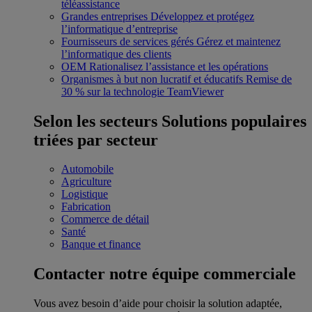
téléassistance
Grandes entreprises
Développez et protégez
l’informatique d’entreprise
Fournisseurs de services gérés
Gérez et maintenez
l’informatique des clients
OEM
Rationalisez l’assistance et les opérations
Organismes à but non lucratif et éducatifs
Remise de
30 % sur la technologie TeamViewer
Selon les secteurs
Solutions populaires
triées par secteur
Automobile
Agriculture
Logistique
Fabrication
Commerce de détail
Santé
Banque et finance
Contacter notre équipe commerciale
Vous avez besoin d’aide pour choisir la solution adaptée,