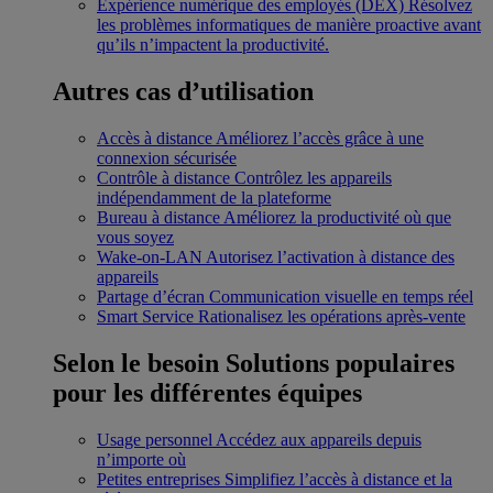
Expérience numérique des employés (DEX)
Résolvez
les problèmes informatiques de manière proactive avant
qu’ils n’impactent la productivité.
Autres cas d’utilisation
Accès à distance
Améliorez l’accès grâce à une
connexion sécurisée
Contrôle à distance
Contrôlez les appareils
indépendamment de la plateforme
Bureau à distance
Améliorez la productivité où que
vous soyez
Wake-on-LAN
Autorisez l’activation à distance des
appareils
Partage d’écran
Communication visuelle en temps réel
Smart Service
Rationalisez les opérations après-vente
Selon le besoin
Solutions populaires
pour les différentes équipes
Usage personnel
Accédez aux appareils depuis
n’importe où
Petites entreprises
Simplifiez l’accès à distance et la