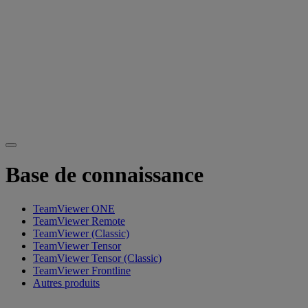
Base de connaissance
TeamViewer ONE
TeamViewer Remote
TeamViewer (Classic)
TeamViewer Tensor
TeamViewer Tensor (Classic)
TeamViewer Frontline
Autres produits