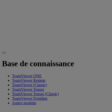
Base de connaissance
TeamViewer ONE
TeamViewer Remote
TeamViewer (Classic)
TeamViewer Tensor
TeamViewer Tensor (Classic)
TeamViewer Frontline
Autres produits