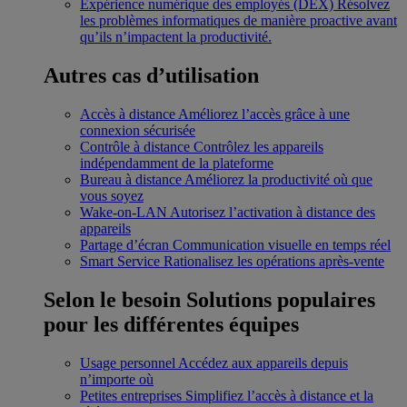
Expérience numérique des employés (DEX)
Résolvez
les problèmes informatiques de manière proactive avant
qu’ils n’impactent la productivité.
Autres cas d’utilisation
Accès à distance
Améliorez l’accès grâce à une
connexion sécurisée
Contrôle à distance
Contrôlez les appareils
indépendamment de la plateforme
Bureau à distance
Améliorez la productivité où que
vous soyez
Wake-on-LAN
Autorisez l’activation à distance des
appareils
Partage d’écran
Communication visuelle en temps réel
Smart Service
Rationalisez les opérations après-vente
Selon le besoin
Solutions populaires
pour les différentes équipes
Usage personnel
Accédez aux appareils depuis
n’importe où
Petites entreprises
Simplifiez l’accès à distance et la