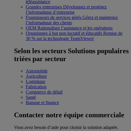
téléassistance
Grandes entreprises
Développez et protégez
l’informatique d’entreprise
Fournisseurs de services gérés
Gérez et maintenez
l’informatique des clients
OEM
Rationalisez l’assistance et les opérations
Organismes à but non lucratif et éducatifs
Remise de
30 % sur la technologie TeamViewer
Selon les secteurs
Solutions populaires
triées par secteur
Automobile
Agriculture
Logistique
Fabrication
Commerce de détail
Santé
Banque et finance
Contacter notre équipe commerciale
Vous avez besoin d’aide pour choisir la solution adaptée,