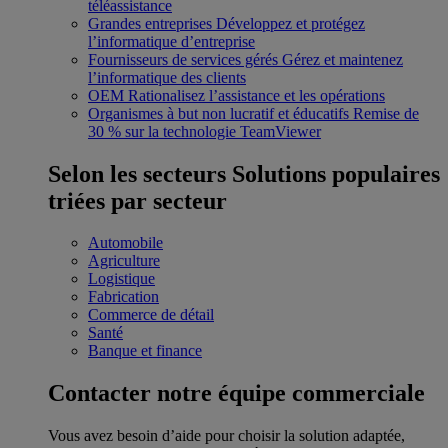
téléassistance
Grandes entreprises
Développez et protégez
l’informatique d’entreprise
Fournisseurs de services gérés
Gérez et maintenez
l’informatique des clients
OEM
Rationalisez l’assistance et les opérations
Organismes à but non lucratif et éducatifs
Remise de
30 % sur la technologie TeamViewer
Selon les secteurs
Solutions populaires
triées par secteur
Automobile
Agriculture
Logistique
Fabrication
Commerce de détail
Santé
Banque et finance
Contacter notre équipe commerciale
Vous avez besoin d’aide pour choisir la solution adaptée,