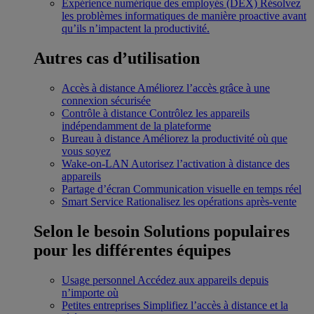
Expérience numérique des employés (DEX)
Résolvez
les problèmes informatiques de manière proactive avant
qu’ils n’impactent la productivité.
Autres cas d’utilisation
Accès à distance
Améliorez l’accès grâce à une
connexion sécurisée
Contrôle à distance
Contrôlez les appareils
indépendamment de la plateforme
Bureau à distance
Améliorez la productivité où que
vous soyez
Wake-on-LAN
Autorisez l’activation à distance des
appareils
Partage d’écran
Communication visuelle en temps réel
Smart Service
Rationalisez les opérations après-vente
Selon le besoin
Solutions populaires
pour les différentes équipes
Usage personnel
Accédez aux appareils depuis
n’importe où
Petites entreprises
Simplifiez l’accès à distance et la