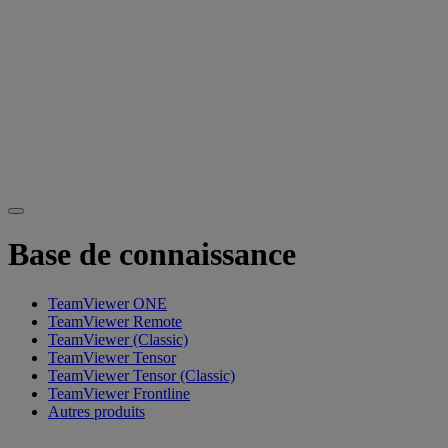
Base de connaissance
TeamViewer ONE
TeamViewer Remote
TeamViewer (Classic)
TeamViewer Tensor
TeamViewer Tensor (Classic)
TeamViewer Frontline
Autres produits