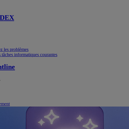
 DEX
vez les problèmes
 tâches informatiques courantes
tline
.
nement