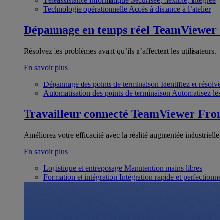
Téléassistance informatique
Sécurisée, flexible, intégrée
Technologie opérationnelle
Accès à distance à l’atelier
Dépannage en temps réel
TeamViewer
Résolvez les problèmes avant qu’ils n’affectent les utilisateurs.
En savoir plus
Dépannage des points de terminaison
Identifiez et résol
Automatisation des points de terminaison
Automatisez les
Travailleur connecté
TeamViewer Fron
Améliorez votre efficacité avec la réalité augmentée industrielle
En savoir plus
Logistique et entreposage
Manutention mains libres
Formation et intégration
Intégration rapide et perfection