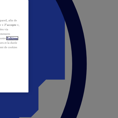
pareil, afin de
ur
« J’accepte »
,
ées via
s mesures
 notre
Politique
iers et la durée
ent de cookies