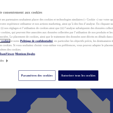
de consentement aux cookies
ses partenaires souhaitent placer des cookies et technologies similaires (« Cookie ») sur votre ap
votre expérience utilisateur et nos actions marketing, ainsi qu’à des fins d’analyse. En cliquant s
(i) nos réglages et l’utilisation de cookies ainsi que (ii) l’analyse subséquente des données collect
de cookies, qui peuvent être associées aux données collectées par l’utilisation de nos produits et le
sociées. Le placement de cookies, ainsi que le traitement des données sont décrits en détails dans
 cookies
et notre
Politique de confidentialité
, en particulier les objectifs précis, les destinataires t
es cookies. Si vous souhaitez choisir vous-même vos préférences, vous pouvez adapter le placem
mètres des cookies.
 TeamViewer
Mentions légales
ales
Paramètres des cookies
Autoriser tous les cookies