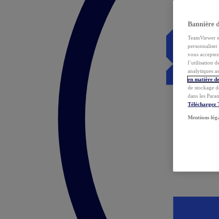
Bannière 
TeamViewer et 
personnaliser 
vous acceptez 
l’utilisation 
analytiques as
en matière de
de stockage d
dans les Para
Téléchargez
Mentions lég