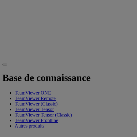
Base de connaissance
TeamViewer ONE
TeamViewer Remote
TeamViewer (Classic)
TeamViewer Tensor
TeamViewer Tensor (Classic)
TeamViewer Frontline
Autres produits