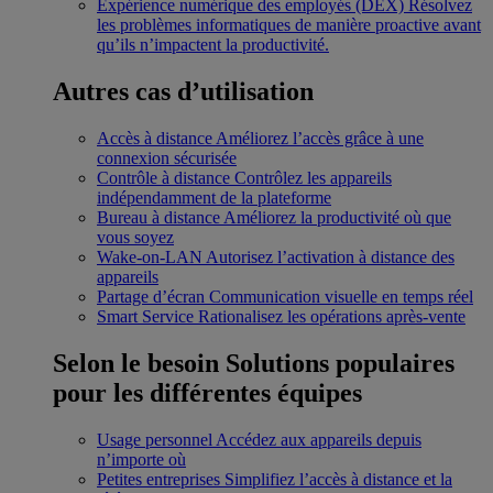
Expérience numérique des employés (DEX)
Résolvez
les problèmes informatiques de manière proactive avant
qu’ils n’impactent la productivité.
Autres cas d’utilisation
Accès à distance
Améliorez l’accès grâce à une
connexion sécurisée
Contrôle à distance
Contrôlez les appareils
indépendamment de la plateforme
Bureau à distance
Améliorez la productivité où que
vous soyez
Wake-on-LAN
Autorisez l’activation à distance des
appareils
Partage d’écran
Communication visuelle en temps réel
Smart Service
Rationalisez les opérations après-vente
Selon le besoin
Solutions populaires
pour les différentes équipes
Usage personnel
Accédez aux appareils depuis
n’importe où
Petites entreprises
Simplifiez l’accès à distance et la