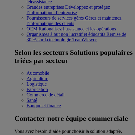
téléassistance
Grandes entreprises
Développez et protégez
l’informatique d’entreprise
Fournisseurs de services gérés
Gérez et maintenez
l’informatique des clients
OEM
Rationalisez l’assistance et les opérations
Organismes à but non lucratif et éducatifs
Remise de
30 % sur la technologie TeamViewer
Selon les secteurs
Solutions populaires
triées par secteur
Automobile
Agriculture
Logistique
Fabrication
Commerce de détail
Santé
Banque et finance
Contacter notre équipe commerciale
Vous avez besoin d’aide pour choisir la solution adaptée,