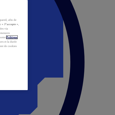
pareil, afin de
ur
« J’accepte »
,
ées via
s mesures
 notre
Politique
iers et la durée
ent de cookies