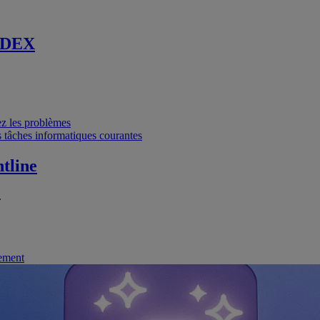
 DEX
vez les problèmes
 tâches informatiques courantes
tline
.
nement