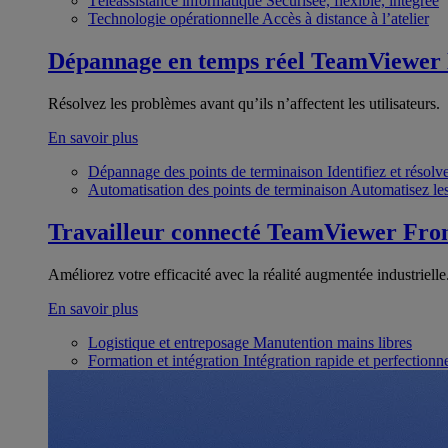
Téléassistance informatique
Sécurisée, flexible, intégrée
Technologie opérationnelle
Accès à distance à l’atelier
Dépannage en temps réel
TeamViewer
Résolvez les problèmes avant qu’ils n’affectent les utilisateurs.
En savoir plus
Dépannage des points de terminaison
Identifiez et résol
Automatisation des points de terminaison
Automatisez les
Travailleur connecté
TeamViewer Fron
Améliorez votre efficacité avec la réalité augmentée industrielle
En savoir plus
Logistique et entreposage
Manutention mains libres
Formation et intégration
Intégration rapide et perfection