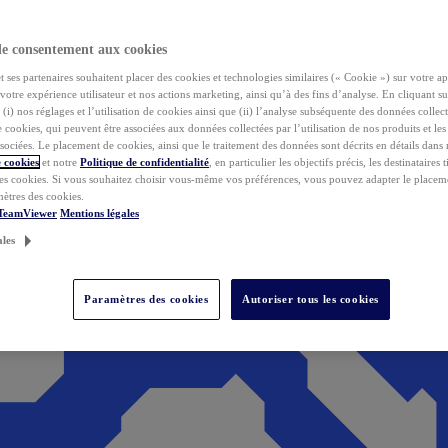
de consentement aux cookies
ses partenaires souhaitent placer des cookies et technologies similaires (« Cookie ») sur votre ap
votre expérience utilisateur et nos actions marketing, ainsi qu’à des fins d’analyse. En cliquant s
(i) nos réglages et l’utilisation de cookies ainsi que (ii) l’analyse subséquente des données collect
de cookies, qui peuvent être associées aux données collectées par l’utilisation de nos produits et le
sociées. Le placement de cookies, ainsi que le traitement des données sont décrits en détails dans
 cookies
et notre
Politique de confidentialité
, en particulier les objectifs précis, les destinataires t
es cookies. Si vous souhaitez choisir vous-même vos préférences, vous pouvez adapter le placem
mètres des cookies.
 TeamViewer
Mentions légales
ales
Paramètres des cookies
Autoriser tous les cookies