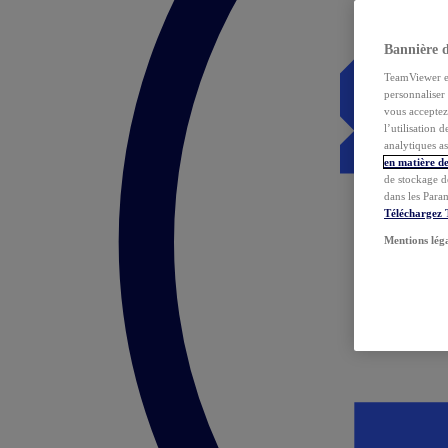
Bannière 
TeamViewer et 
personnaliser 
vous acceptez 
l’utilisation 
analytiques as
en matière de
de stockage d
dans les Para
Téléchargez
Mentions lég