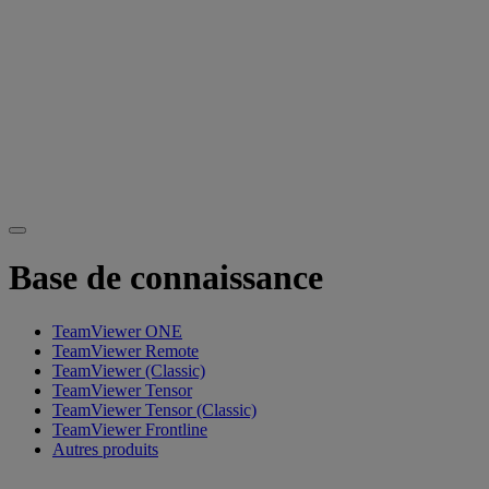
Base de connaissance
TeamViewer ONE
TeamViewer Remote
TeamViewer (Classic)
TeamViewer Tensor
TeamViewer Tensor (Classic)
TeamViewer Frontline
Autres produits