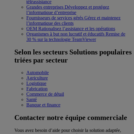
téléassistance
Grandes entreprises
Développez et protégez
l’informatique d’entreprise
Fournisseurs de services gérés
Gérez et maintenez
l’informatique des clients
OEM
Rationalisez l’assistance et les opérations
Organismes à but non lucratif et éducatifs
Remise de
30 % sur la technologie TeamViewer
Selon les secteurs
Solutions populaires
triées par secteur
Automobile
Agriculture
Logistique
Fabrication
Commerce de détail
Santé
Banque et finance
Contacter notre équipe commerciale
Vous avez besoin d’aide pour choisir la solution adaptée,