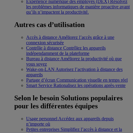
Expérience numérique des employés (DEX)
Résolvez
les problèmes informatiques de manière proactive avant
qu’ils n’impactent la productivité.
Autres cas d’utilisation
Accès à distance
Améliorez l’accès grâce à une
connexion sécurisée
Contrôle à distance
Contrôlez les appareils
indépendamment de la plateforme
Bureau à distance
Améliorez la productivité où que
vous soyez
Wake-on-LAN
Autorisez l’activation à distance des
appareils
Partage d’écran
Communication visuelle en temps réel
Smart Service
Rationalisez les opérations après-vente
Selon le besoin
Solutions populaires
pour les différentes équipes
Usage personnel
Accédez aux appareils depuis
n’importe où
Petites entreprises
Simplifiez l’accès à distance et la