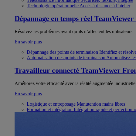
Téléassistance informatique
Sécurisée, flexible, intégrée
Technologie opérationnelle
Accès à distance à l’atelier
Dépannage en temps réel
TeamViewer
Résolvez les problèmes avant qu’ils n’affectent les utilisateurs.
En savoir plus
Dépannage des points de terminaison
Identifiez et résol
Automatisation des points de terminaison
Automatisez les
Travailleur connecté
TeamViewer Fron
Améliorez votre efficacité avec la réalité augmentée industrielle
En savoir plus
Logistique et entreposage
Manutention mains libres
Formation et intégration
Intégration rapide et perfection