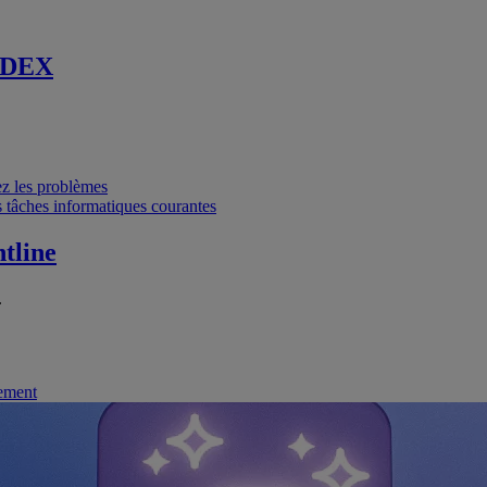
 DEX
vez les problèmes
 tâches informatiques courantes
tline
.
nement