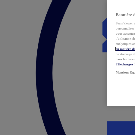
Bannière 
TeamViewer et 
personnaliser 
vous acceptez 
l’utilisation 
analytiques as
en matière de
de stockage d
dans les Para
Téléchargez
Mentions lég