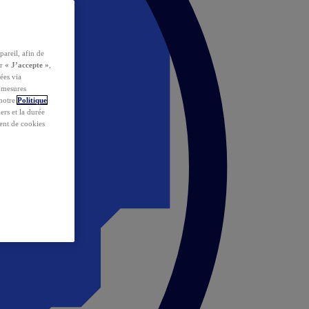
pareil, afin de
ur
« J’accepte »
,
ées via
s mesures
 notre
Politique
iers et la durée
ent de cookies