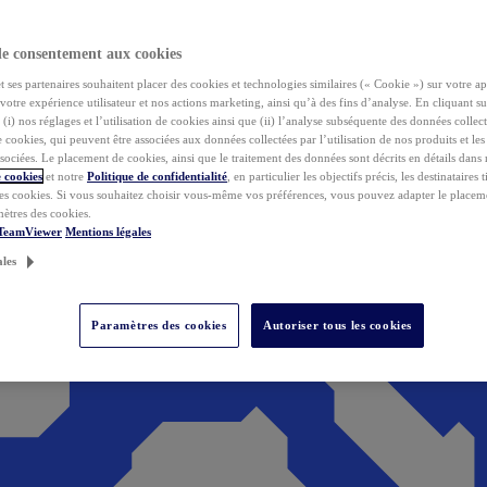
de consentement aux cookies
ses partenaires souhaitent placer des cookies et technologies similaires (« Cookie ») sur votre ap
votre expérience utilisateur et nos actions marketing, ainsi qu’à des fins d’analyse. En cliquant s
(i) nos réglages et l’utilisation de cookies ainsi que (ii) l’analyse subséquente des données collect
de cookies, qui peuvent être associées aux données collectées par l’utilisation de nos produits et le
sociées. Le placement de cookies, ainsi que le traitement des données sont décrits en détails dans
 cookies
et notre
Politique de confidentialité
, en particulier les objectifs précis, les destinataires t
es cookies. Si vous souhaitez choisir vous-même vos préférences, vous pouvez adapter le placem
mètres des cookies.
 TeamViewer
Mentions légales
ales
Paramètres des cookies
Autoriser tous les cookies