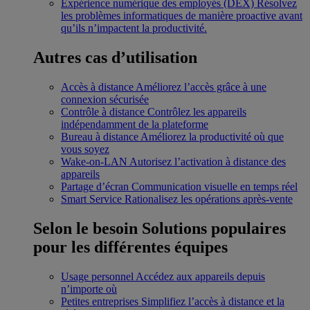
Expérience numérique des employés (DEX)
Résolvez
les problèmes informatiques de manière proactive avant
qu’ils n’impactent la productivité.
Autres cas d’utilisation
Accès à distance
Améliorez l’accès grâce à une
connexion sécurisée
Contrôle à distance
Contrôlez les appareils
indépendamment de la plateforme
Bureau à distance
Améliorez la productivité où que
vous soyez
Wake-on-LAN
Autorisez l’activation à distance des
appareils
Partage d’écran
Communication visuelle en temps réel
Smart Service
Rationalisez les opérations après-vente
Selon le besoin
Solutions populaires
pour les différentes équipes
Usage personnel
Accédez aux appareils depuis
n’importe où
Petites entreprises
Simplifiez l’accès à distance et la