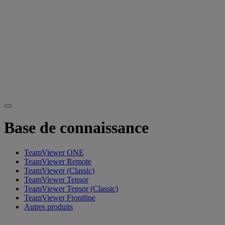
Base de connaissance
TeamViewer ONE
TeamViewer Remote
TeamViewer (Classic)
TeamViewer Tensor
TeamViewer Tensor (Classic)
TeamViewer Frontline
Autres produits