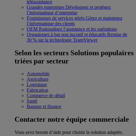
téléassistance
Grandes entreprises
Développez et protégez
l’informatique d’entreprise
Fournisseurs de services gérés
Gérez et maintenez
l’informatique des clients
OEM
Rationalisez l’assistance et les opérations
Organismes à but non lucratif et éducatifs
Remise de
30 % sur la technologie TeamViewer
Selon les secteurs
Solutions populaires
triées par secteur
Automobile
Agriculture
Logistique
Fabrication
Commerce de détail
Santé
Banque et finance
Contacter notre équipe commerciale
Vous avez besoin d’aide pour choisir la solution adaptée,