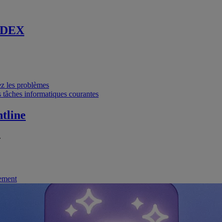
 DEX
vez les problèmes
 tâches informatiques courantes
tline
.
nement