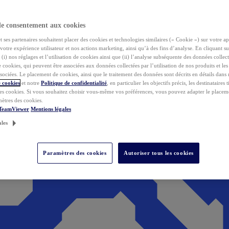
de consentement aux cookies
ses partenaires souhaitent placer des cookies et technologies similaires (« Cookie ») sur votre ap
votre expérience utilisateur et nos actions marketing, ainsi qu’à des fins d’analyse. En cliquant s
(i) nos réglages et l’utilisation de cookies ainsi que (ii) l’analyse subséquente des données collect
de cookies, qui peuvent être associées aux données collectées par l’utilisation de nos produits et le
sociées. Le placement de cookies, ainsi que le traitement des données sont décrits en détails dans
 cookies
et notre
Politique de confidentialité
, en particulier les objectifs précis, les destinataires t
es cookies. Si vous souhaitez choisir vous-même vos préférences, vous pouvez adapter le placem
mètres des cookies.
 TeamViewer
Mentions légales
ales
Paramètres des cookies
Autoriser tous les cookies