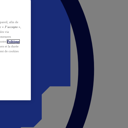
pareil, afin de
ur
« J’accepte »
,
ées via
s mesures
 notre
Politique
iers et la durée
ent de cookies