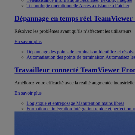
Téléassistance informatique
Sécurisée, flexible, intégrée
Technologie opérationnelle
Accès à distance à l’atelier
Dépannage en temps réel
TeamViewer
Résolvez les problèmes avant qu’ils n’affectent les utilisateurs.
En savoir plus
Dépannage des points de terminaison
Identifiez et résol
Automatisation des points de terminaison
Automatisez les
Travailleur connecté
TeamViewer Fron
Améliorez votre efficacité avec la réalité augmentée industrielle
En savoir plus
Logistique et entreposage
Manutention mains libres
Formation et intégration
Intégration rapide et perfection