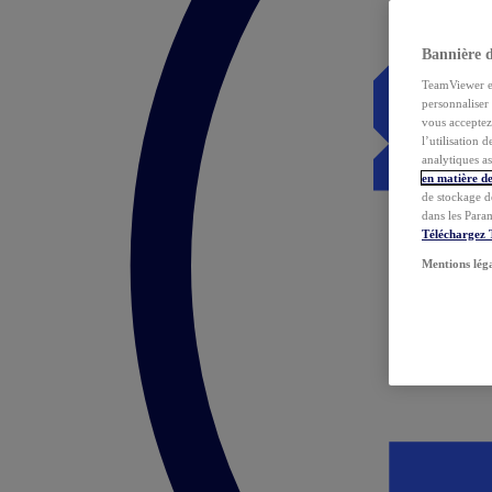
Bannière 
TeamViewer et 
personnaliser 
vous acceptez 
l’utilisation 
analytiques as
en matière de
de stockage d
dans les Para
Téléchargez
Mentions lég