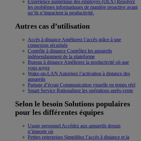
Expérience numérique des employés (DEX)
Résolvez
les problèmes informatiques de manière proactive avant
qu’ils n’impactent la productivité.
Autres cas d’utilisation
Accès à distance
Améliorez l’accès grâce à une
connexion sécurisée
Contrôle à distance
Contrôlez les appareils
indépendamment de la plateforme
Bureau à distance
Améliorez la productivité où que
vous soyez
Wake-on-LAN
Autorisez l’activation à distance des
appareils
Partage d’écran
Communication visuelle en temps réel
Smart Service
Rationalisez les opérations après-vente
Selon le besoin
Solutions populaires
pour les différentes équipes
Usage personnel
Accédez aux appareils depuis
n’importe où
Petites entreprises
Simplifiez l’accès à distance et la