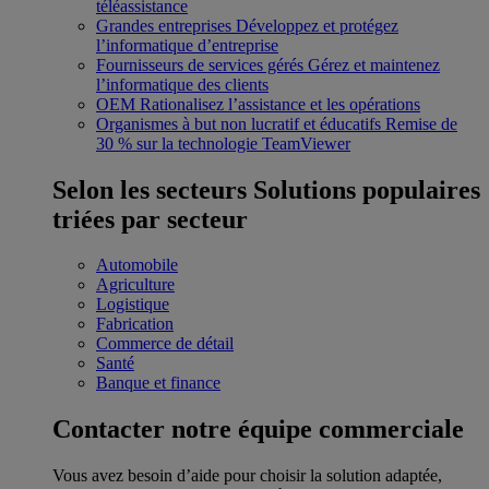
téléassistance
Grandes entreprises
Développez et protégez
l’informatique d’entreprise
Fournisseurs de services gérés
Gérez et maintenez
l’informatique des clients
OEM
Rationalisez l’assistance et les opérations
Organismes à but non lucratif et éducatifs
Remise de
30 % sur la technologie TeamViewer
Selon les secteurs
Solutions populaires
triées par secteur
Automobile
Agriculture
Logistique
Fabrication
Commerce de détail
Santé
Banque et finance
Contacter notre équipe commerciale
Vous avez besoin d’aide pour choisir la solution adaptée,