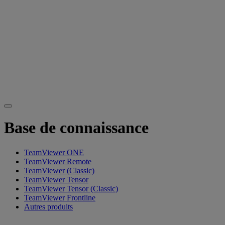
Base de connaissance
TeamViewer ONE
TeamViewer Remote
TeamViewer (Classic)
TeamViewer Tensor
TeamViewer Tensor (Classic)
TeamViewer Frontline
Autres produits