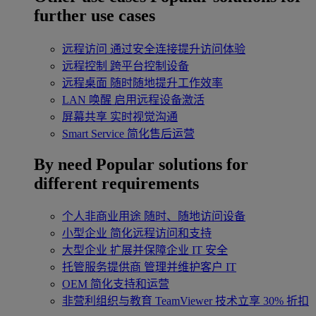
further use cases
远程访问
通过安全连接提升访问体验
远程控制
跨平台控制设备
远程桌面
随时随地提升工作效率
LAN 唤醒
启用远程设备激活
屏幕共享
实时视觉沟通
Smart Service
简化售后运营
By need
Popular solutions for
different requirements
个人非商业用途
随时、随地访问设备
小型企业
简化远程访问和支持
大型企业
扩展并保障企业 IT 安全
托管服务提供商
管理并维护客户 IT
OEM
简化支持和运营
非营利组织与教育
TeamViewer 技术立享 30% 折扣