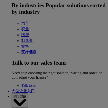
By industries
Popular solutions sorted
by industry
汽车
农业
物流
制造业
零售
医疗保健
Talk to our sales team
Need help choosing the right solution, placing and order, or
upgrading your license?
Talk to us
大型企业入口
相关资源