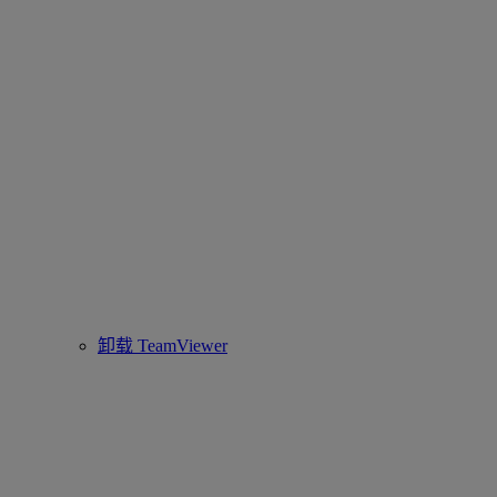
卸载 TeamViewer