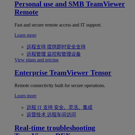
Personal use and SMB
TeamViewer
Remote
Fast and secure remote access and IT support.
Learn more
远程支持
提供即时安全支持
远程管理
监控和管理设备
View plans and pricing
Enterprise
TeamViewer Tensor
Remote connectivity built for secure operations.
Learn more
远程 IT 支持
安全、灵活、集成
运营技术
远程车间访问
Real-time troubleshooting