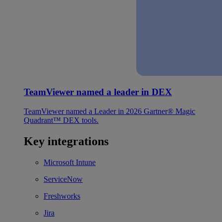
TeamViewer named a leader in DEX
TeamViewer named a Leader in 2026 Gartner® Magic
Quadrant™ DEX tools.
Key integrations
Microsoft Intune
ServiceNow
Freshworks
Jira