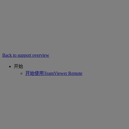
Back to support overview
开始
开始使用TeamViewer Remote