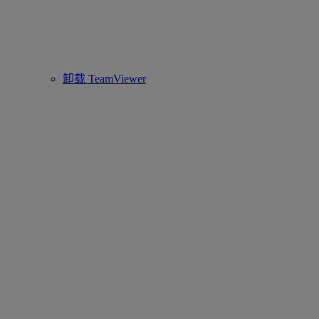
卸载 TeamViewer