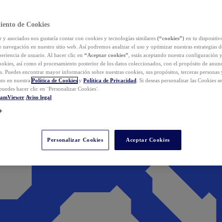
iento de Cookies
y asociados nos gustaría contar con cookies y tecnologías similares
(“cookies”)
en tu dispositiv
e navegación en nuestro sitio web. Así podremos analizar el uso y optimizar nuestras estrategias 
eriencia de usuario. Al hacer clic en
“Aceptar cookies”
, estás aceptando nuestra configuración 
cookies, así como el procesamiento posterior de los datos coleccionados, con el propósito de anun
s. Puedes encontrar mayor información sobre nuestras cookies, sus propósitos, terceras personas 
to en nuestra
Política de Cookies
y
Política de Privacidad
. Si deseas personalizar las Cookies s
puedes hacer clic en ¨Personalizar Cookies¨.
eamViewer
Aviso legal
Personalizar Cookies
Aceptar Cookies