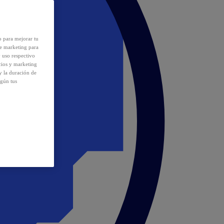
o para mejorar tu
de marketing para
y uso respectivo
cios y marketing
y la duración de
egún tus