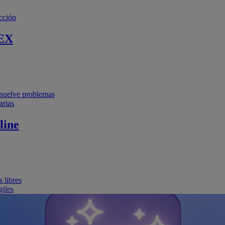
cción
EX
resuelve problemas
arias
line
 libres
giles