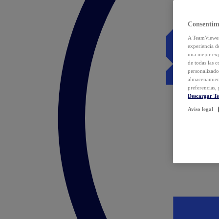
Consentim
A TeamViewer 
experiencia d
una mejor exp
de todas las 
personalizado
almacenamien
preferencias, 
Descargar T
Aviso legal