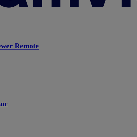
ewer Remote
sor