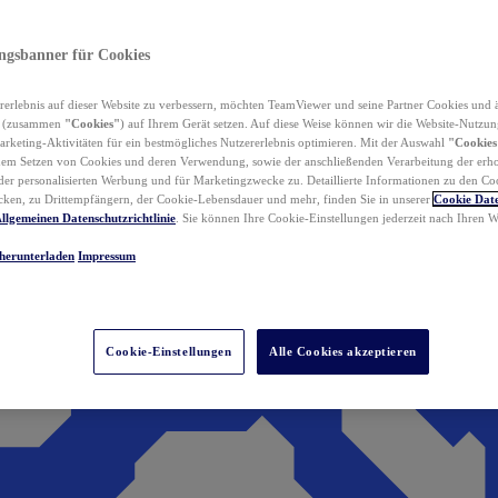
ungsbanner für Cookies
erlebnis auf dieser Website zu verbessern, möchten TeamViewer und seine Partner Cookies und 
n (zusammen
"Cookies"
) auf Ihrem Gerät setzen. Auf diese Weise können wir die Website-Nutzun
rketing-Aktivitäten für ein bestmögliches Nutzererlebnis optimieren. Mit der Auswahl
"Cookies
dem Setzen von Cookies und deren Verwendung, sowie der anschließenden Verarbeitung der erh
r personalisierten Werbung und für Marketingzwecke zu. Detaillierte Informationen zu den Co
ken, zu Drittempfängern, der Cookie-Lebensdauer und mehr, finden Sie in unserer
Cookie Date
llgemeinen Datenschutzrichtlinie
. Sie können Ihre Cookie-Einstellungen jederzeit nach Ihren
herunterladen
Impressum
Cookie-Einstellungen
Alle Cookies akzeptieren