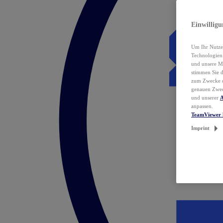
Einwillig
Um Ihr Nutzer
Technologie
und unsere Ma
stimmen Sie 
zum Zwecke de
genauen Zwec
und unserer
A
anpassen.
TeamViewer 
Imprint