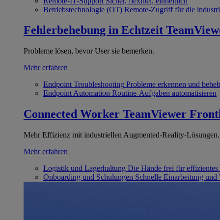
Remote-IT-Support
Sicher, flexibel, einheitlich
Betriebstechnologie (OT)
Remote-Zugriff für die industri
Fehlerbehebung in Echtzeit
TeamView
Probleme lösen, bevor User sie bemerken.
Mehr erfahren
Endpoint Troubleshooting
Probleme erkennen und behe
Endpoint Automation
Routine-Aufgaben automatisieren
Connected Worker
TeamViewer Front
Mehr Effizienz mit industriellen Augmented-Reality-Lösungen.
Mehr erfahren
Logistik und Lagerhaltung
Die Hände frei für effizientes
Onboarding und Schulungen
Schnelle Einarbeitung und