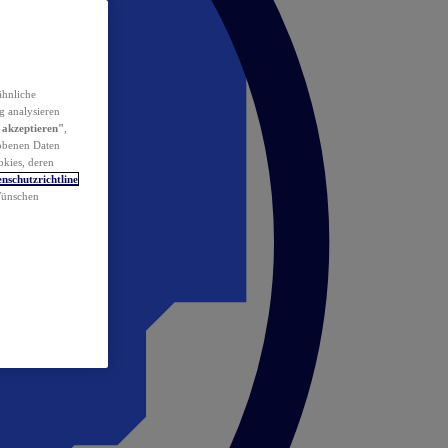
ähnliche
g analysieren
 akzeptieren"
,
obenen Daten
okies, deren
nschutzrichtline
 Wünschen