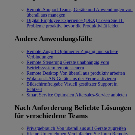
Remote-Support
Teams, Geräte und Anwendungen von
überall aus managen.
Digital Employee Experience (DEX)
Lösen Sie IT-
Probleme proaktiv, bevor die Produktivität leidet.
Andere Anwendungsfälle
Remote-Zugriff
Optimierter Zugang und sichere
Verbindungen
Remote-Steuerung
Geräte unabhängig vom
Betriebssystem remote steuern
Remote Desktop
Von überall aus produktiv arbeiten
Wake-on-LAN
Geräte aus der Ferne aktivieren
Bildschirmfreigabe
Visuell gestützter Support in
Echtzeit
Smart Service
Optimalen Aftersales-Service anbieten
Nach Anforderung
Beliebte Lösungen
für verschiedene Teams
Privatgebrauch
Von überall aus auf Geräte zugreifen
Kleine Unternehmen
Vereinfachen Sie Ihren Remote-