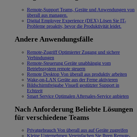
Remote-Support
Teams, Geräte und Anwendungen von
überall aus managen.
Digital Employee Experience (DEX)
Lösen Sie IT-
Probleme proaktiv, bevor die Produktivität leidet.
Andere Anwendungsfälle
Remote-Zugriff
Optimierter Zugang und sichere
Verbindungen
Remote-Steuerung
Geräte unabhängig vom
Betriebssystem remote steuern
Remote Desktop
Von überall aus produktiv arbeiten
Wake-on-LAN
Geräte aus der Ferne aktivieren
Bildschirmfreigabe
Visuell gestützter Support in
Echtzeit
Smart Service
Optimalen Aftersales-Service anbieten
Nach Anforderung
Beliebte Lösungen
für verschiedene Teams
Privatgebrauch
Von überall aus auf Geräte zugreifen
Kleine Unternehmen
Vereinfachen Sie Ihren Remote-