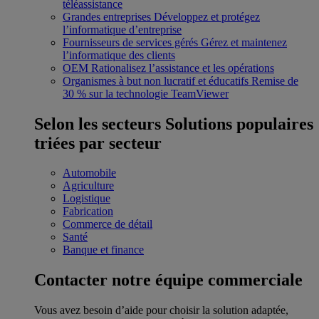
téléassistance
Grandes entreprises
Développez et protégez
l’informatique d’entreprise
Fournisseurs de services gérés
Gérez et maintenez
l’informatique des clients
OEM
Rationalisez l’assistance et les opérations
Organismes à but non lucratif et éducatifs
Remise de
30 % sur la technologie TeamViewer
Selon les secteurs
Solutions populaires
triées par secteur
Automobile
Agriculture
Logistique
Fabrication
Commerce de détail
Santé
Banque et finance
Contacter notre équipe commerciale
Vous avez besoin d’aide pour choisir la solution adaptée,