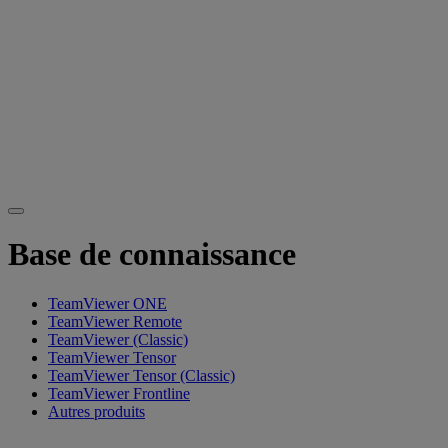
Base de connaissance
TeamViewer ONE
TeamViewer Remote
TeamViewer (Classic)
TeamViewer Tensor
TeamViewer Tensor (Classic)
TeamViewer Frontline
Autres produits