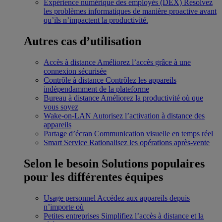
Expérience numérique des employés (DEX)
Résolvez
les problèmes informatiques de manière proactive avant
qu’ils n’impactent la productivité.
Autres cas d’utilisation
Accès à distance
Améliorez l’accès grâce à une
connexion sécurisée
Contrôle à distance
Contrôlez les appareils
indépendamment de la plateforme
Bureau à distance
Améliorez la productivité où que
vous soyez
Wake-on-LAN
Autorisez l’activation à distance des
appareils
Partage d’écran
Communication visuelle en temps réel
Smart Service
Rationalisez les opérations après-vente
Selon le besoin
Solutions populaires
pour les différentes équipes
Usage personnel
Accédez aux appareils depuis
n’importe où
Petites entreprises
Simplifiez l’accès à distance et la