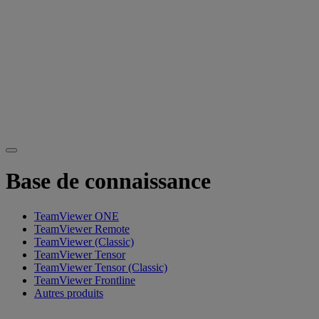
Base de connaissance
TeamViewer ONE
TeamViewer Remote
TeamViewer (Classic)
TeamViewer Tensor
TeamViewer Tensor (Classic)
TeamViewer Frontline
Autres produits