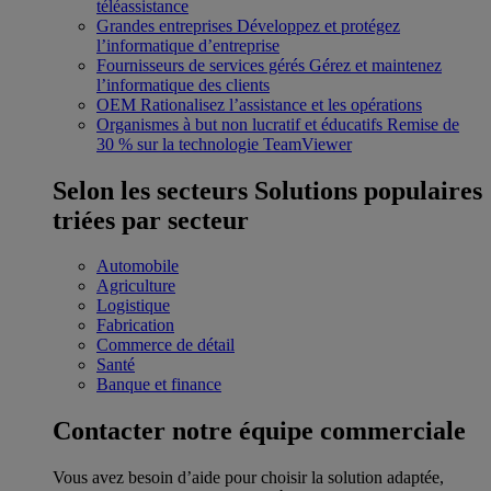
téléassistance
Grandes entreprises
Développez et protégez
l’informatique d’entreprise
Fournisseurs de services gérés
Gérez et maintenez
l’informatique des clients
OEM
Rationalisez l’assistance et les opérations
Organismes à but non lucratif et éducatifs
Remise de
30 % sur la technologie TeamViewer
Selon les secteurs
Solutions populaires
triées par secteur
Automobile
Agriculture
Logistique
Fabrication
Commerce de détail
Santé
Banque et finance
Contacter notre équipe commerciale
Vous avez besoin d’aide pour choisir la solution adaptée,