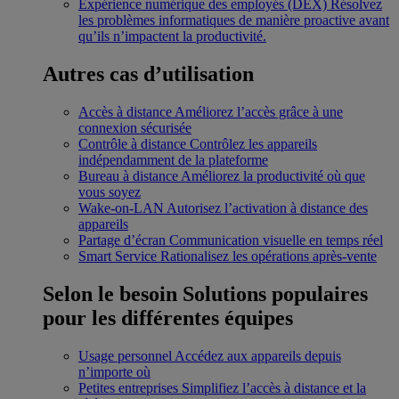
Expérience numérique des employés (DEX)
Résolvez
les problèmes informatiques de manière proactive avant
qu’ils n’impactent la productivité.
Autres cas d’utilisation
Accès à distance
Améliorez l’accès grâce à une
connexion sécurisée
Contrôle à distance
Contrôlez les appareils
indépendamment de la plateforme
Bureau à distance
Améliorez la productivité où que
vous soyez
Wake-on-LAN
Autorisez l’activation à distance des
appareils
Partage d’écran
Communication visuelle en temps réel
Smart Service
Rationalisez les opérations après-vente
Selon le besoin
Solutions populaires
pour les différentes équipes
Usage personnel
Accédez aux appareils depuis
n’importe où
Petites entreprises
Simplifiez l’accès à distance et la