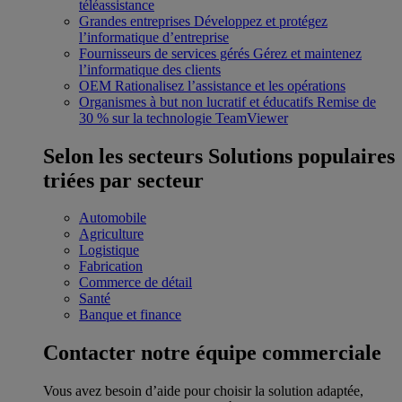
téléassistance
Grandes entreprises
Développez et protégez
l’informatique d’entreprise
Fournisseurs de services gérés
Gérez et maintenez
l’informatique des clients
OEM
Rationalisez l’assistance et les opérations
Organismes à but non lucratif et éducatifs
Remise de
30 % sur la technologie TeamViewer
Selon les secteurs
Solutions populaires
triées par secteur
Automobile
Agriculture
Logistique
Fabrication
Commerce de détail
Santé
Banque et finance
Contacter notre équipe commerciale
Vous avez besoin d’aide pour choisir la solution adaptée,