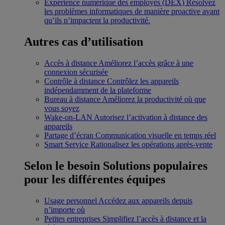
Expérience numérique des employés (DEX)
Résolvez
les problèmes informatiques de manière proactive avant
qu’ils n’impactent la productivité.
Autres cas d’utilisation
Accès à distance
Améliorez l’accès grâce à une
connexion sécurisée
Contrôle à distance
Contrôlez les appareils
indépendamment de la plateforme
Bureau à distance
Améliorez la productivité où que
vous soyez
Wake-on-LAN
Autorisez l’activation à distance des
appareils
Partage d’écran
Communication visuelle en temps réel
Smart Service
Rationalisez les opérations après-vente
Selon le besoin
Solutions populaires
pour les différentes équipes
Usage personnel
Accédez aux appareils depuis
n’importe où
Petites entreprises
Simplifiez l’accès à distance et la