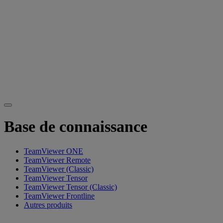
Base de connaissance
TeamViewer ONE
TeamViewer Remote
TeamViewer (Classic)
TeamViewer Tensor
TeamViewer Tensor (Classic)
TeamViewer Frontline
Autres produits