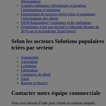
téléassistance
Grandes entreprises
Développez et protégez
l’informatique d’entreprise
Fournisseurs de services gérés
Gérez et maintenez
l’informatique des clients
OEM
Rationalisez l’assistance et les opérations
Organismes à but non lucratif et éducatifs
Remise de
30 % sur la technologie TeamViewer
Selon les secteurs
Solutions populaires
triées par secteur
Automobile
Agriculture
Logistique
Fabrication
Commerce de détail
Santé
Banque et finance
Contacter notre équipe commerciale
Vous avez besoin d’aide pour choisir la solution adaptée,