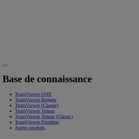
Base de connaissance
TeamViewer ONE
TeamViewer Remote
TeamViewer (Classic)
TeamViewer Tensor
TeamViewer Tensor (Classic)
TeamViewer Frontline
Autres produits