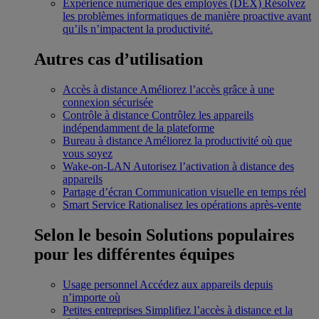
Expérience numérique des employés (DEX)
Résolvez
les problèmes informatiques de manière proactive avant
qu’ils n’impactent la productivité.
Autres cas d’utilisation
Accès à distance
Améliorez l’accès grâce à une
connexion sécurisée
Contrôle à distance
Contrôlez les appareils
indépendamment de la plateforme
Bureau à distance
Améliorez la productivité où que
vous soyez
Wake-on-LAN
Autorisez l’activation à distance des
appareils
Partage d’écran
Communication visuelle en temps réel
Smart Service
Rationalisez les opérations après-vente
Selon le besoin
Solutions populaires
pour les différentes équipes
Usage personnel
Accédez aux appareils depuis
n’importe où
Petites entreprises
Simplifiez l’accès à distance et la