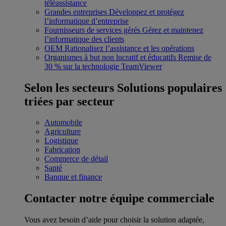
téléassistance
Grandes entreprises
Développez et protégez
l’informatique d’entreprise
Fournisseurs de services gérés
Gérez et maintenez
l’informatique des clients
OEM
Rationalisez l’assistance et les opérations
Organismes à but non lucratif et éducatifs
Remise de
30 % sur la technologie TeamViewer
Selon les secteurs
Solutions populaires
triées par secteur
Automobile
Agriculture
Logistique
Fabrication
Commerce de détail
Santé
Banque et finance
Contacter notre équipe commerciale
Vous avez besoin d’aide pour choisir la solution adaptée,