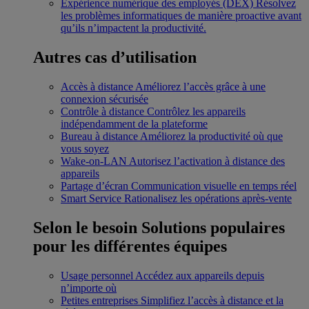
Expérience numérique des employés (DEX)
Résolvez
les problèmes informatiques de manière proactive avant
qu’ils n’impactent la productivité.
Autres cas d’utilisation
Accès à distance
Améliorez l’accès grâce à une
connexion sécurisée
Contrôle à distance
Contrôlez les appareils
indépendamment de la plateforme
Bureau à distance
Améliorez la productivité où que
vous soyez
Wake-on-LAN
Autorisez l’activation à distance des
appareils
Partage d’écran
Communication visuelle en temps réel
Smart Service
Rationalisez les opérations après-vente
Selon le besoin
Solutions populaires
pour les différentes équipes
Usage personnel
Accédez aux appareils depuis
n’importe où
Petites entreprises
Simplifiez l’accès à distance et la