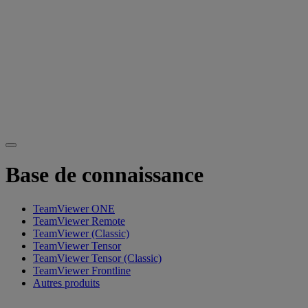
Base de connaissance
TeamViewer ONE
TeamViewer Remote
TeamViewer (Classic)
TeamViewer Tensor
TeamViewer Tensor (Classic)
TeamViewer Frontline
Autres produits