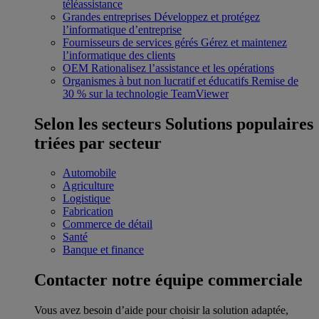
téléassistance
Grandes entreprises
Développez et protégez
l’informatique d’entreprise
Fournisseurs de services gérés
Gérez et maintenez
l’informatique des clients
OEM
Rationalisez l’assistance et les opérations
Organismes à but non lucratif et éducatifs
Remise de
30 % sur la technologie TeamViewer
Selon les secteurs
Solutions populaires
triées par secteur
Automobile
Agriculture
Logistique
Fabrication
Commerce de détail
Santé
Banque et finance
Contacter notre équipe commerciale
Vous avez besoin d’aide pour choisir la solution adaptée,