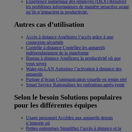
Expérience numérique des employés (DEX)
Résolvez
les problèmes informatiques de manière proactive avant
qu’ils n’impactent la productivité.
Autres cas d’utilisation
Accès à distance
Améliorez l’accès grâce à une
connexion sécurisée
Contrôle à distance
Contrôlez les appareils
indépendamment de la plateforme
Bureau à distance
Améliorez la productivité où que
vous soyez
Wake-on-LAN
Autorisez l’activation à distance des
appareils
Partage d’écran
Communication visuelle en temps réel
Smart Service
Rationalisez les opérations après-vente
Selon le besoin
Solutions populaires
pour les différentes équipes
Usage personnel
Accédez aux appareils depuis
n’importe où
Petites entreprises
Simplifiez l’accès à distance et la