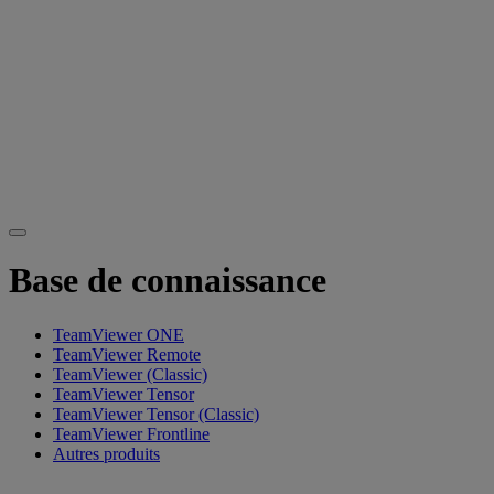
Base de connaissance
TeamViewer ONE
TeamViewer Remote
TeamViewer (Classic)
TeamViewer Tensor
TeamViewer Tensor (Classic)
TeamViewer Frontline
Autres produits