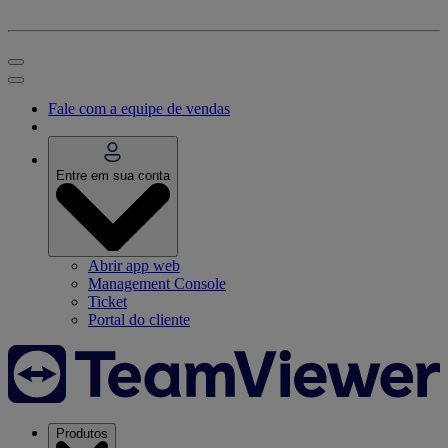
Fale com a equipe de vendas
Entre em sua conta
Abrir app web
Management Console
Ticket
Portal do cliente
Produtos