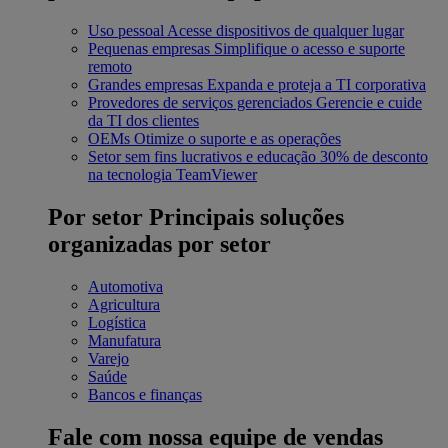
Uso pessoal
Acesse dispositivos de qualquer lugar
Pequenas empresas
Simplifique o acesso e suporte
remoto
Grandes empresas
Expanda e proteja a TI corporativa
Provedores de serviços gerenciados
Gerencie e cuide
da TI dos clientes
OEMs
Otimize o suporte e as operações
Setor sem fins lucrativos e educação
30% de desconto
na tecnologia TeamViewer
Por setor
Principais soluções
organizadas por setor
Automotiva
Agricultura
Logística
Manufatura
Varejo
Saúde
Bancos e finanças
Fale com nossa equipe de vendas