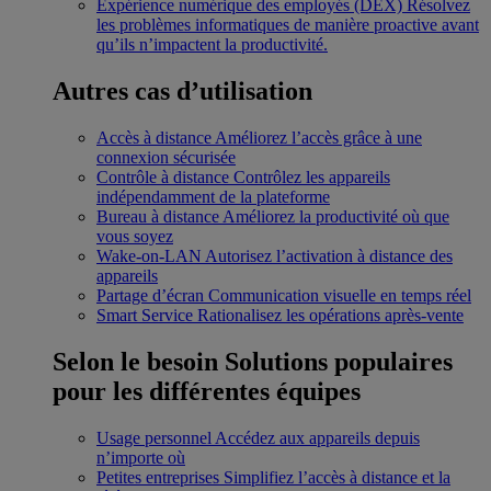
Expérience numérique des employés (DEX)
Résolvez
les problèmes informatiques de manière proactive avant
qu’ils n’impactent la productivité.
Autres cas d’utilisation
Accès à distance
Améliorez l’accès grâce à une
connexion sécurisée
Contrôle à distance
Contrôlez les appareils
indépendamment de la plateforme
Bureau à distance
Améliorez la productivité où que
vous soyez
Wake-on-LAN
Autorisez l’activation à distance des
appareils
Partage d’écran
Communication visuelle en temps réel
Smart Service
Rationalisez les opérations après-vente
Selon le besoin
Solutions populaires
pour les différentes équipes
Usage personnel
Accédez aux appareils depuis
n’importe où
Petites entreprises
Simplifiez l’accès à distance et la