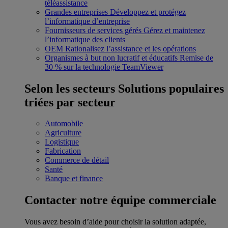
téléassistance
Grandes entreprises
Développez et protégez
l’informatique d’entreprise
Fournisseurs de services gérés
Gérez et maintenez
l’informatique des clients
OEM
Rationalisez l’assistance et les opérations
Organismes à but non lucratif et éducatifs
Remise de
30 % sur la technologie TeamViewer
Selon les secteurs
Solutions populaires
triées par secteur
Automobile
Agriculture
Logistique
Fabrication
Commerce de détail
Santé
Banque et finance
Contacter notre équipe commerciale
Vous avez besoin d’aide pour choisir la solution adaptée,