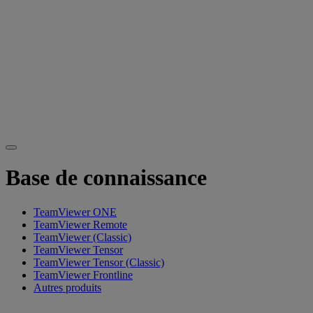
Base de connaissance
TeamViewer ONE
TeamViewer Remote
TeamViewer (Classic)
TeamViewer Tensor
TeamViewer Tensor (Classic)
TeamViewer Frontline
Autres produits