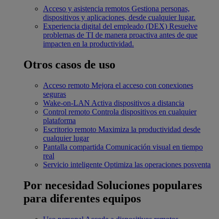
Acceso y asistencia remotos
Gestiona personas,
dispositivos y aplicaciones, desde cualquier lugar.
Experiencia digital del empleado (DEX)
Resuelve
problemas de TI de manera proactiva antes de que
impacten en la productividad.
Otros casos de uso
Acceso remoto
Mejora el acceso con conexiones
seguras
Wake-on-LAN
Activa dispositivos a distancia
Control remoto
Controla dispositivos en cualquier
plataforma
Escritorio remoto
Maximiza la productividad desde
cualquier lugar
Pantalla compartida
Comunicación visual en tiempo
real
Servicio inteligente
Optimiza las operaciones posventa
Por necesidad
Soluciones populares
para diferentes equipos