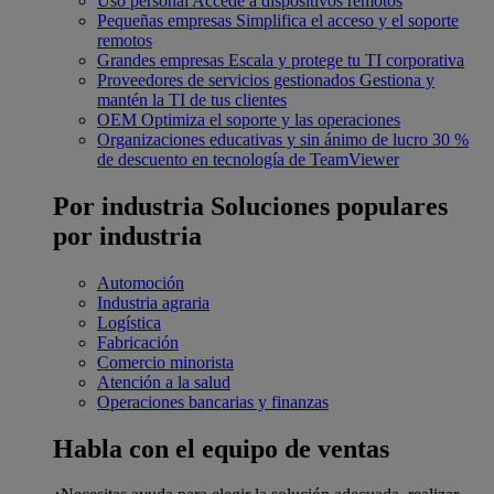
Uso personal
Accede a dispositivos remotos
Pequeñas empresas
Simplifica el acceso y el soporte
remotos
Grandes empresas
Escala y protege tu TI corporativa
Proveedores de servicios gestionados
Gestiona y
mantén la TI de tus clientes
OEM
Optimiza el soporte y las operaciones
Organizaciones educativas y sin ánimo de lucro
30 %
de descuento en tecnología de TeamViewer
Por industria
Soluciones populares
por industria
Automoción
Industria agraria
Logística
Fabricación
Comercio minorista
Atención a la salud
Operaciones bancarias y finanzas
Habla con el equipo de ventas